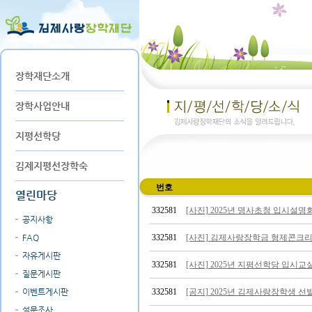
장학재단소개
장학사업안내
지평선학당
김제지평선장학숙
번호
열린마당
332581
[사진] 2025년 명사초청 입시설명
공지사항
FAQ
332581
[사진] 김제사랑장학금 형제콘크
자유게시판
332581
[사진] 2025년 지평선학당 입시교
질문게시판
이벤트게시판
332581
[공지] 2025년 김제사랑장학생 선
설문조사