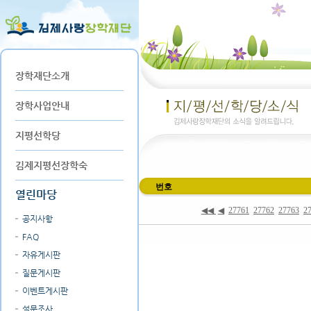
장학재단소개
장학사업안내
지평선학당
김제지평선장학숙
번호
열린마당
◀◀
◀
27761
27762
27763
2
공지사항
FAQ
자유게시판
질문게시판
이벤트게시판
설문조사