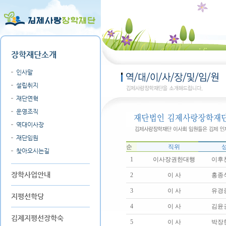
장학재단소개
인사말
설립취지
재단연혁
운영조직
역대이사장
재단임원
순
직위
찾아오시는길
1
이사장권한대행
이후
장학사업안내
2
이 사
홍종
3
이 사
유경
지평선학당
4
이 사
김윤
김제지평선장학숙
5
이 사
박장