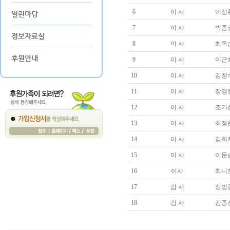
6
이 사
이상
열린마당
7
이 사
박종
정보자료실
8
이 사
최옥
후원안내
9
이 사
이근
10
이 사
김창
11
이 사
장경
12
이 사
조기
13
이 사
최정
14
이 사
김희
15
이 사
이문
16
이사
최니
17
감 사
장방
18
감 사
김종